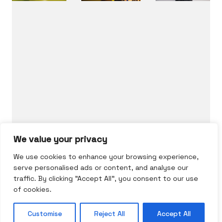
Who we are.
Art and skill combined to the highest level.
Say hello to us
hairgonomy@gmail.com
We value your privacy
We use cookies to enhance your browsing experience,
serve personalised ads or content, and analyse our
traffic. By clicking "Accept All", you consent to our use
of cookies.
© Copyright 2026 |
Hairgonomy
by Calin
Customise
Reject All
Accept All